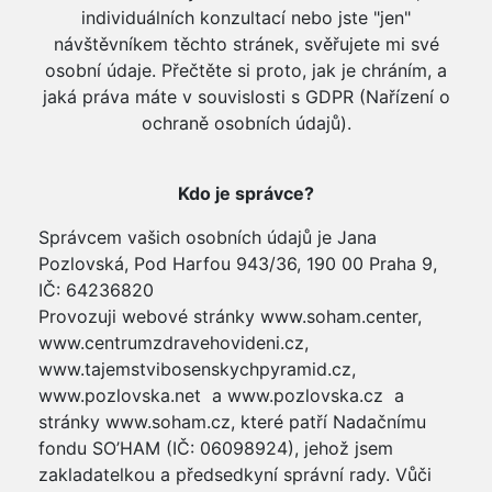
individuálních konzultací nebo jste "jen"
návštěvníkem těchto stránek, svěřujete mi své
osobní údaje. Přečtěte si proto, jak je chráním, a
jaká práva máte v souvislosti s GDPR (Nařízení o
ochraně osobních údajů).
Kdo je správce?
Správcem vašich osobních údajů je Jana
Pozlovská, Pod Harfou 943/36, 190 00 Praha 9,
IČ: 64236820
Provozuji webové stránky www.soham.center,
www.centrumzdravehovideni.cz,
www.tajemstvibosenskychpyramid.cz,
www.pozlovska.net a www.pozlovska.cz a
stránky www.soham.cz, které patří Nadačnímu
fondu SO’HAM (IČ: 06098924), jehož jsem
zakladatelkou a předsedkyní správní rady. Vůči