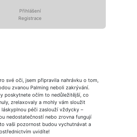
Přihlášení
Registrace
pro své oči, jsem připravila nahrávku o tom,
todou zvanou Palming neboli zakrývání.
y poskytnete očím to nedůležitější, co
nuly, zrelaxovaly a mohly vám sloužit
 láskyplnou péči zaslouží vždycky –
akou nedostatečností nebo zrovna fungují
to vaši pozornost budou vychutnávat a
ostřednictvím uvidíte!