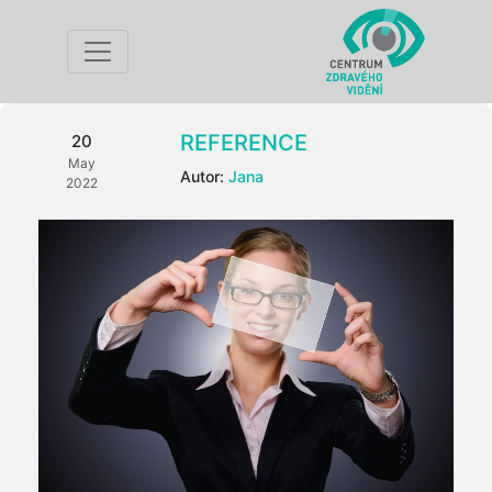
REFERENCE
20
May
Autor:
Jana
2022