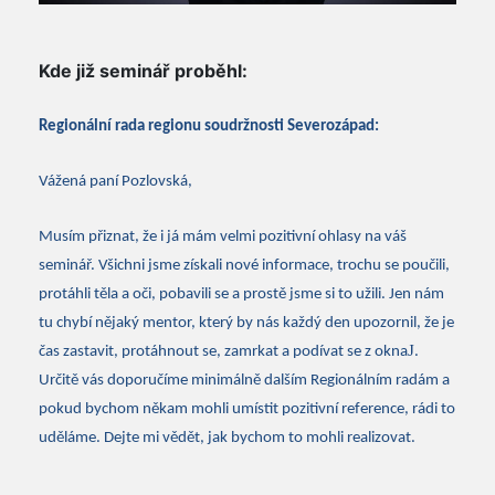
Kde již seminář proběhl:
Regionální rada regionu soudržnosti Severozápad:
Vážená paní Pozlovská,
Musím přiznat, že i já mám velmi pozitivní ohlasy na váš
seminář. Všichni jsme získali nové informace, trochu se poučili,
protáhli těla a oči, pobavili se a prostě jsme si to užili. Jen nám
tu chybí nějaký mentor, který by nás každý den upozornil, že je
J
čas zastavit, protáhnout se, zamrkat a podívat se z okna
.
Určitě vás doporučíme minimálně dalším Regionálním radám a
pokud bychom někam mohli umístit pozitivní reference, rádi to
uděláme. Dejte mi vědět, jak bychom to mohli realizovat.