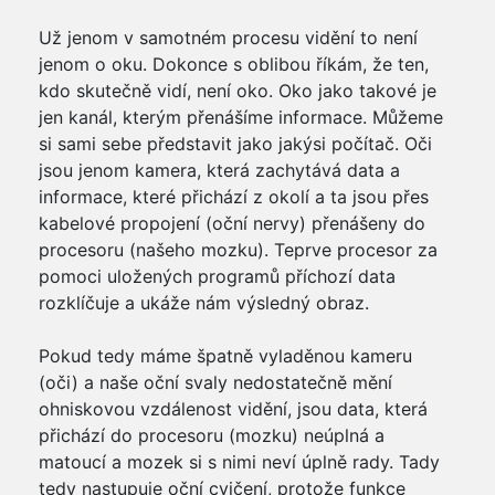
Už jenom v samotném procesu vidění to není
jenom o oku. Dokonce s oblibou říkám, že ten,
kdo skutečně vidí, není oko. Oko jako takové je
jen kanál, kterým přenášíme informace. Můžeme
si sami sebe představit jako jakýsi počítač. Oči
jsou jenom kamera, která zachytává data a
informace, které přichází z okolí a ta jsou přes
kabelové propojení (oční nervy) přenášeny do
procesoru (našeho mozku). Teprve procesor za
pomoci uložených programů příchozí data
rozklíčuje a ukáže nám výsledný obraz.
Pokud tedy máme špatně vyladěnou kameru
(oči) a naše oční svaly nedostatečně mění
ohniskovou vzdálenost vidění, jsou data, která
přichází do procesoru (mozku) neúplná a
matoucí a mozek si s nimi neví úplně rady. Tady
tedy nastupuje oční cvičení, protože funkce