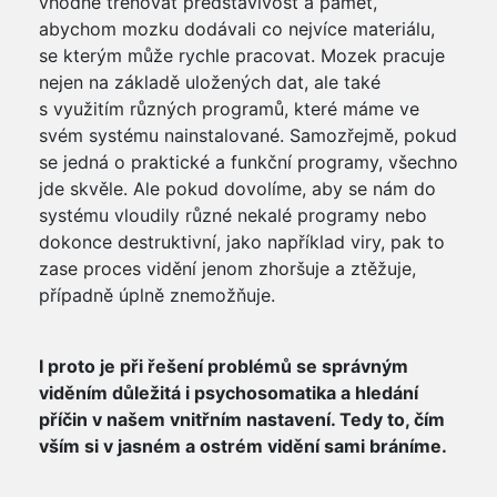
vhodné trénovat představivost a paměť,
abychom mozku dodávali co nejvíce materiálu,
se kterým může rychle pracovat. Mozek pracuje
nejen na základě uložených dat, ale také
s využitím různých programů, které máme ve
svém systému nainstalované. Samozřejmě, pokud
se jedná o praktické a funkční programy, všechno
jde skvěle. Ale pokud dovolíme, aby se nám do
systému vloudily různé nekalé programy nebo
dokonce destruktivní, jako například viry, pak to
zase proces vidění jenom zhoršuje a ztěžuje,
případně úplně znemožňuje.
I proto je při řešení problémů se správným
viděním důležitá i psychosomatika a hledání
příčin v našem vnitřním nastavení. Tedy to, čím
vším si v jasném a ostrém vidění sami bráníme.