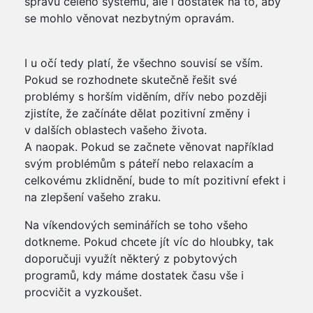
správu celého systému, ale i dostatek na to, aby
se mohlo věnovat nezbytným opravám.
I u očí tedy platí, že všechno souvisí se vším.
Pokud se rozhodnete skutečně řešit své
problémy s horším viděním, dřív nebo později
zjistíte, že začínáte dělat pozitivní změny i
v dalších oblastech vašeho života.
A naopak. Pokud se začnete věnovat například
svým problémům s páteří nebo relaxacím a
celkovému zklidnění, bude to mít pozitivní efekt i
na zlepšení vašeho zraku.
Na víkendových seminářích se toho všeho
dotkneme. Pokud chcete jít víc do hloubky, tak
doporučuji využít některý z pobytových
programů, kdy máme dostatek času vše i
procvičit a vyzkoušet.