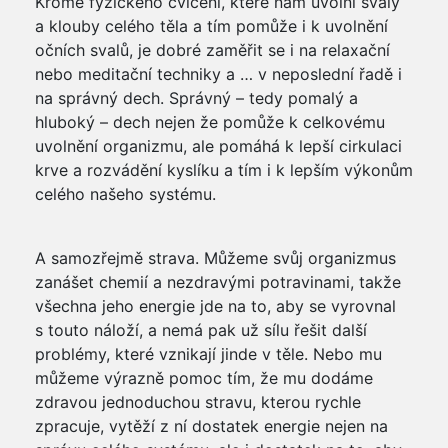
Kromě fyzického cvičení, které nám uvolní svaly
a klouby celého těla a tím pomůže i k uvolnění
očních svalů, je dobré zaměřit se i na relaxační
nebo meditační techniky a … v neposlední řadě i
na správný dech. Správný – tedy pomalý a
hluboký – dech nejen že pomůže k celkovému
uvolnění organizmu, ale pomáhá k lepší cirkulaci
krve a rozvádění kyslíku a tím i k lepším výkonům
celého našeho systému.
A samozřejmě strava. Můžeme svůj organizmus
zanášet chemií a nezdravými potravinami, takže
všechna jeho energie jde na to, aby se vyrovnal
s touto náloží, a nemá pak už sílu řešit další
problémy, které vznikají jinde v těle. Nebo mu
můžeme výrazně pomoc tím, že mu dodáme
zdravou jednoduchou stravu, kterou rychle
zpracuje, vytěží z ní dostatek energie nejen na