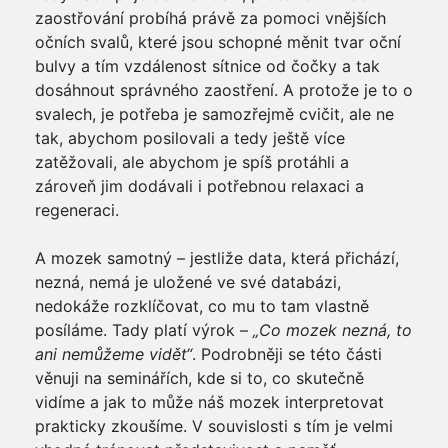
zaostřování probíhá právě za pomoci vnějších
očních svalů, které jsou schopné měnit tvar oční
bulvy a tím vzdálenost sítnice od čočky a tak
dosáhnout správného zaostření. A protože je to o
svalech, je potřeba je samozřejmě cvičit, ale ne
tak, abychom posilovali a tedy ještě více
zatěžovali, ale abychom je spíš protáhli a
zároveň jim dodávali i potřebnou relaxaci a
regeneraci.
A mozek samotný – jestliže data, která přichází,
nezná, nemá je uložené ve své databázi,
nedokáže rozklíčovat, co mu to tam vlastně
posíláme. Tady platí výrok –
„Co mozek nezná, to
ani nemůžeme vidět“
. Podrobněji se této části
věnuji na seminářích, kde si to, co skutečně
vidíme a jak to může náš mozek interpretovat
prakticky zkoušíme. V souvislosti s tím je velmi