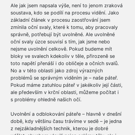
Ale jak jsem napsala výše, není to jenom zraková
soustava, kdo se podílí na procesu vidění. Jako
základní článek v procesu zaostřování jsem
zmínila oční svaly, které k tomu, aby pracovaly
správně, potřebují být uvolněné. Ale uvolněné
oční svaly úzce souvisí s tím, jak jsme nebo
nejsme uvolnění celkově. Pokud budeme mít
bloky ve svalech kdekoliv v těle, přirozeně se
toto napětí přenáší i do obličeje a očních svalů.
No a v této oblasti jako zdroj výrazných
problémů se správným viděním je – naše páteř.
Pokud máme zatuhlou páteř v jakékoliv její části,
ale především v krční oblasti, můžeme počítat i
s problémy ohledně našich očí.
Uvolnění a odblokování páteře – hlavně v dnešní
době, kdy většinu času trávíme v sedě – je jedna
z nejzákladnějších technik, kterou je dobré