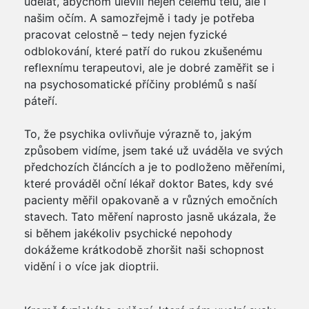
udělat, abychom ulevili nejen celému tělu, ale i
našim očím. A samozřejmě i tady je potřeba
pracovat celostně – tedy nejen fyzické
odblokování, které patří do rukou zkušenému
reflexnímu terapeutovi, ale je dobré zaměřit se i
na psychosomatické příčiny problémů s naší
páteří.
To, že psychika ovlivňuje výrazně to, jakým
způsobem vidíme, jsem také už uváděla ve svých
předchozích článcích a je to podloženo měřeními,
které prováděl oční lékař doktor Bates, kdy své
pacienty měřil opakovaně a v různých emočních
stavech. Tato měření naprosto jasně ukázala, že
si během jakékoliv psychické nepohody
dokážeme krátkodobě zhoršit naši schopnost
vidění i o více jak dioptrii.