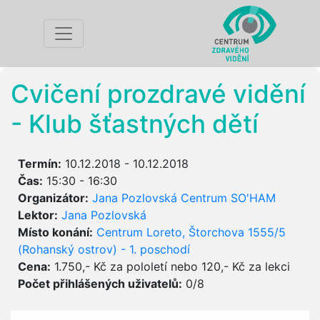
Cvičení prozdravé vidění
- Klub šťastných dětí
Termín:
10.12.2018 - 10.12.2018
Čas:
15:30 - 16:30
Organizátor:
Jana Pozlovská Centrum SO'HAM
Lektor:
Jana Pozlovská
Místo konání:
Centrum Loreto, Štorchova 1555/5
(Rohanský ostrov) - 1. poschodí
Cena:
1.750,- Kč za pololetí nebo 120,- Kč za lekci
Počet přihlášených uživatelů:
0/8