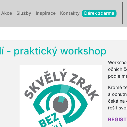
Akce
Služby
Inspirace
Kontakty
Dárek zdarma
lí - praktický workshop
Workshop
očních č
podle me
Kromě te
a ochutn
čeká na 
řešit sv
REGIST