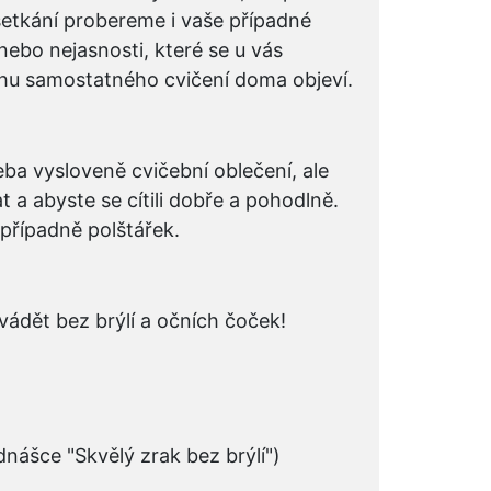
setkání probereme i vaše případné
nebo nejasnosti, které se u vás
hu samostatného cvičení doma objeví.
eba vysloveně cvičební oblečení, ale
 a abyste se cítili dobře a pohodlně.
případně polštářek.
vádět bez brýlí a očních čoček!
ednášce "Skvělý zrak bez brýlí")