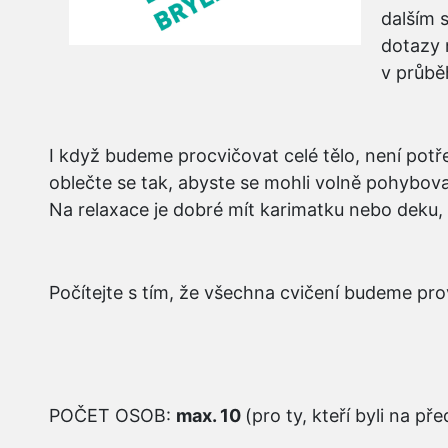
dalším 
dotazy 
v průbě
I když budeme procvičovat celé tělo, není potř
oblečte se tak, abyste se mohli volně pohybovat
Na relaxace je dobré mít karimatku nebo deku, 
Počítejte s tím, že všechna cvičení budeme pro
POČET OSOB:
max. 10
(pro ty, kteří byli na př