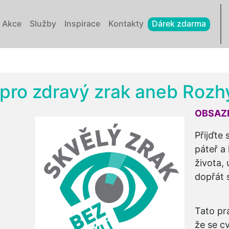
Akce
Služby
Inspirace
Kontakty
Dárek zdarma
 pro zdravý zrak aneb Rozhý
OBSAZ
Přijďte 
páteř a
života, 
dopřát 
Tato pr
že se cv