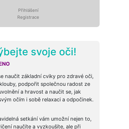
Přihlášení
Registrace
bejte svoje oči!
ENO
se naučit základní cviky pro zdravé oči,
 klouby, podpořit společnou radost ze
uvolnění a hravost a naučit se, jak
svým očím i sobě relaxaci a odpočinek.
avidelná setkání vám umožní nejen to,
ičení naučíte a vyzkoušíte, ale při