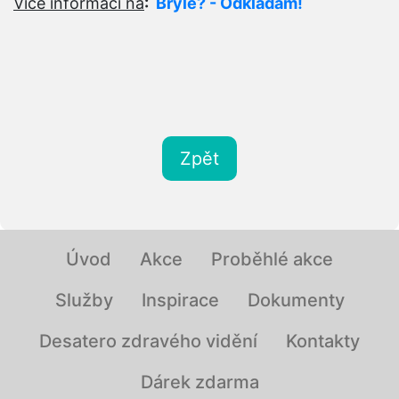
Více informací na
:
Brýle? - Odkládám!
Zpět
Úvod
Akce
Proběhlé akce
Služby
Inspirace
Dokumenty
Desatero zdravého vidění
Kontakty
Dárek zdarma