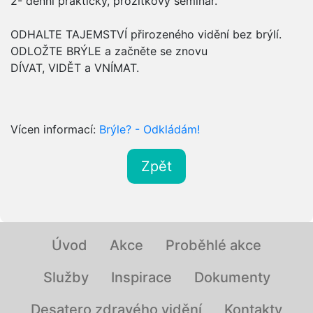
2- denní praktický, prožitkový seminář.
ODHALTE TAJEMSTVÍ přirozeného vidění bez brýlí.
ODLOŽTE BRÝLE a začněte se znovu
DÍVAT, VIDĚT a VNÍMAT.
Vícen informací:
Brýle? - Odkládám!
Zpět
Úvod
Akce
Proběhlé akce
Služby
Inspirace
Dokumenty
Desatero zdravého vidění
Kontakty