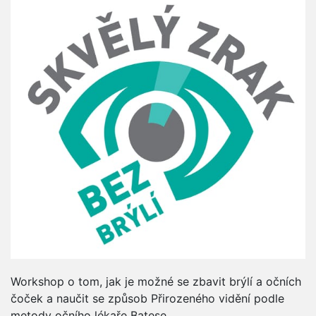
Workshop o tom, jak je možné se zbavit brýlí a očních
čoček a naučit se způsob Přirozeného vidění podle
metody očního lékaře Batese.