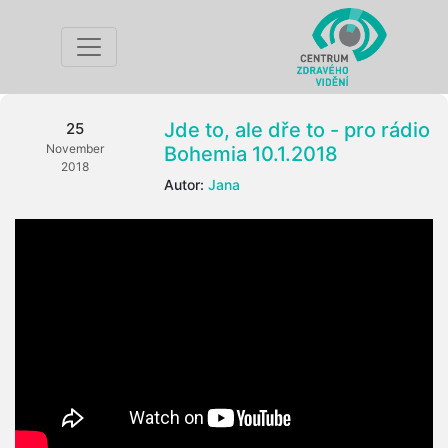
Jde to, ale dře to - pro rádio
25
November
Bohemia 10.1.2018
2018
Autor:
Jana