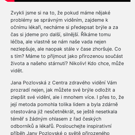
Zvykli jsme si na to, že pokud máme nějaké
problémy se správným viděním, zajdeme k
očnímu lékaři, necháme si předepsat brýle a za
čas si jdeme pro další, silnější. Říkáme tomu
léčba, ale vlastně se nám naše vada nejen
nezlepšuje, ale naopak stále v čase zhoršuje. Co
s tím? Máme to přijmout jako přirozenou součást
života a našeho stárnutí? Nikoliv! Kdo chce, může
vidět.
Jana Pozlovská z Centra zdravého vidění Vám
prozradí nejen, jak můžete své brýle odložit a
zlepšit své vidění, ale i mnohem více. I přes to, že
její metoda pomohla tolika lidem a byla zdárně
otestována již nesčetněkrát, se ještě nesetkala
téměř s žádným ohlasem z řad českých
odborníků a lékařů. Poslouchejte inspirativní
příběh Jany Pozlovské o světě přirozeného